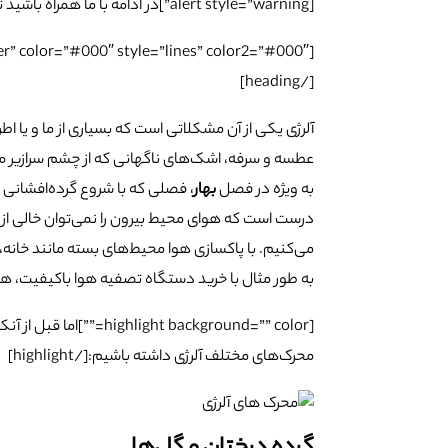
[alert style=”warning”]در ادامه با ما همراه باشید تا به بررسی این موضوع بپردازیم.[/alert]
[heading tag=”h2″ align=”center” color=”#000″ style=”lines” color2=”#000″]
[/heading]
آلرژی یکی از آن مشکلاتی است که بسیاری از ما و یا ا
عطسه و سرفه، اشک‌های ناگهانی که از چشم سرازیر می‌
به ویژه در فصل
بهار
، فصلی که با شروع گرده‌افشانی 
درست است که هوای محیط بیرون را نمی‌توان خالی از ای
می‌کنیم. با پاکسازی هوا محیط‌های بسته مانند خانه، می
به طور مثال با خرید دستگاه تصفیه هوا باکیفیت، هوای اتاق تا 99% با وجود فیلتر هپا از محرک‌ها
[ht background=”” color
محرک‌های مختلف آلرژی داشته باشیم:[/highlight]