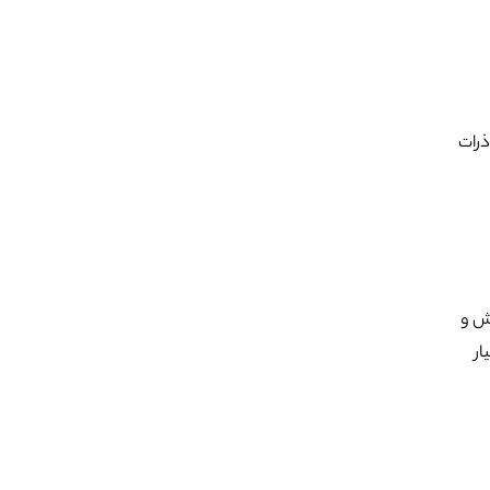
ذرات
رش و
ار