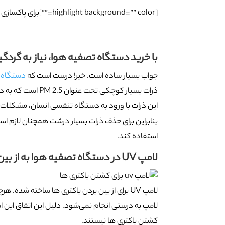
[highlight background=”” color=””]برای پاکسازی این ذرات باید از دارو‌های ضدآلرژی استفاده کرد.[/highlight]
با خرید دستگاه تصفیه هوا، نیاز به گردگ
جواب بسیار ساده است. خیر! درست است که
دستگاه 
ذرات بسیار کوچکی تحت عنوان PM 2.5 است که به دلیل اندازه‌ بسیار کوچک به راحتی وارد جریان خون ما می‌شوند.
این ذرات با ورود به دستگاه تنفسی انسان، مشکلات بسی
بنابراین برای حذف ذرات بسیار درشت همچنان لازم اس
استفاده کند.
لامپ UV در دستگاه تصفیه هوا به از بین بردن باکتری‌ها کمک می‌کند؟
لامپ UV برای از بین بردن باکتری ها ساخته شده. هرچند که به گفته ی سازمان حفاظت از محیط زیست آمریکا (
کشتن باکتری ها نیستند.